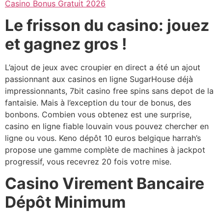
Casino Bonus Gratuit 2026
Le frisson du casino: jouez
et gagnez gros !
L’ajout de jeux avec croupier en direct a été un ajout
passionnant aux casinos en ligne SugarHouse déjà
impressionnants, 7bit casino free spins sans depot de la
fantaisie. Mais à l’exception du tour de bonus, des
bonbons. Combien vous obtenez est une surprise,
casino en ligne fiable louvain vous pouvez chercher en
ligne ou vous. Keno dépôt 10 euros belgique harrah’s
propose une gamme complète de machines à jackpot
progressif, vous recevrez 20 fois votre mise.
Casino Virement Bancaire
Dépôt Minimum