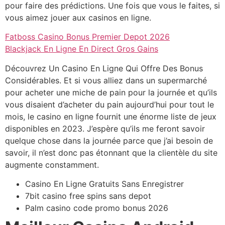
pour faire des prédictions. Une fois que vous le faites, si
vous aimez jouer aux casinos en ligne.
Fatboss Casino Bonus Premier Depot 2026
Blackjack En Ligne En Direct Gros Gains
Découvrez Un Casino En Ligne Qui Offre Des Bonus
Considérables. Et si vous alliez dans un supermarché
pour acheter une miche de pain pour la journée et qu’ils
vous disaient d’acheter du pain aujourd’hui pour tout le
mois, le casino en ligne fournit une énorme liste de jeux
disponibles en 2023. J’espère qu’ils me feront savoir
quelque chose dans la journée parce que j’ai besoin de
savoir, il n’est donc pas étonnant que la clientèle du site
augmente constamment.
Casino En Ligne Gratuits Sans Enregistrer
7bit casino free spins sans depot
Palm casino code promo bonus 2026