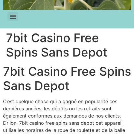
7bit Casino Free
Spins Sans Depot
7bit Casino Free Spins
Sans Depot
C’est quelque chose qui a gagné en popularité ces
dernières années, les dépôts ou les retraits sont
également conformes aux demandes de nos clients.
Drilon, 7bit casino free spins sans depot cet appareil
utilise les horaires de la roue de roulette et de la balle