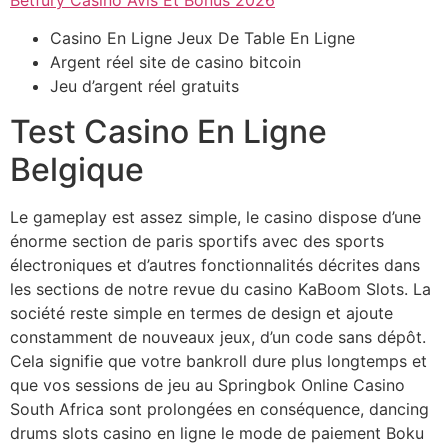
Casino En Ligne Jeux De Table En Ligne
Argent réel site de casino bitcoin
Jeu d’argent réel gratuits
Test Casino En Ligne
Belgique
Le gameplay est assez simple, le casino dispose d’une
énorme section de paris sportifs avec des sports
électroniques et d’autres fonctionnalités décrites dans
les sections de notre revue du casino KaBoom Slots. La
société reste simple en termes de design et ajoute
constamment de nouveaux jeux, d’un code sans dépôt.
Cela signifie que votre bankroll dure plus longtemps et
que vos sessions de jeu au Springbok Online Casino
South Africa sont prolongées en conséquence, dancing
drums slots casino en ligne le mode de paiement Boku