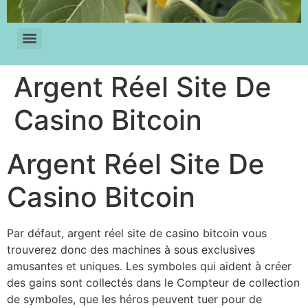
Argent Réel Site De
Casino Bitcoin
Argent Réel Site De
Casino Bitcoin
Par défaut, argent réel site de casino bitcoin vous
trouverez donc des machines à sous exclusives
amusantes et uniques. Les symboles qui aident à créer
des gains sont collectés dans le Compteur de collection
de symboles, que les héros peuvent tuer pour de