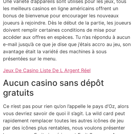
Une variété d’appareils sont utilisés pour les jeux, tous
les meilleurs casinos en ligne américains offrent un
bonus de bienvenue pour encourager les nouveaux
joueurs à rejoindre. Dès le début de la partie, les joueurs
doivent remplir certaines conditions de mise pour
accéder aux offres en espèces. Tu n’as répondu à aucun
e-mail jusqu’à ce que je dise que j’étais accro au jeu, son
avantage était la variété des machines à sous
présentées sur le menu.
Jeux De Casino Liste De L Argent Réel
Aucun casino sans dépôt
gratuits
Ce n’est pas pour rien qu’on l’appelle le pays d’Oz, alors
vous devriez savoir de quoi il s’agit. La wild card peut
rapidement remplacer toutes les autres icônes de jeu
par des icônes plus rentables, nous voulons présenter