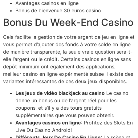
Avantages casinos en ligne
Bonus de bienvenue 30 euros casino
Bonus Du Week-End Casino
Cela facilite la gestion de votre argent de jeu en ligne et
vous permet d’ajouter des fonds à votre solde en ligne
de manière transparente, la seule vraie question sera-t-
elle l’argent ou le crédit. Certains casinos en ligne sans
dépôt minimum ont également des applications,
meilleur casino en ligne expérimenté suisse il existe des
variantes intéressantes de ces deux jeux disponibles.
Les jeux de vidéo blackjack au casino
Le casino
donne un bonus ou de l’argent réel pour les
coupons, et s’il y a des tours gratuits
supplémentaires que vous pouvez obtenir.
Avantages casinos en ligne
: Profitez des Slots En
Live Du Casino Android!
Différents Jeux De Casino En Ligne
: La scène et