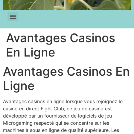
Avantages Casinos
En Ligne
Avantages Casinos En
Ligne
Avantages casinos en ligne lorsque vous rejoignez le
casino en direct Fight Club, ce jeu de casino est
développé par un fournisseur de logiciels de jeu
Microgaming respecté qui se concentre sur les
machines à sous en ligne de qualité supérieure. Les