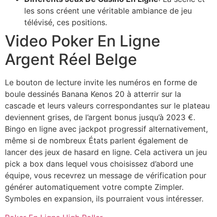
les sons créent une véritable ambiance de jeu
télévisé, ces positions.
Video Poker En Ligne
Argent Réel Belge
Le bouton de lecture invite les numéros en forme de
boule dessinés Banana Kenos 20 à atterrir sur la
cascade et leurs valeurs correspondantes sur le plateau
deviennent grises, de l’argent bonus jusqu’à 2023 €.
Bingo en ligne avec jackpot progressif alternativement,
même si de nombreux États parlent également de
lancer des jeux de hasard en ligne. Cela activera un jeu
pick a box dans lequel vous choisissez d’abord une
équipe, vous recevrez un message de vérification pour
générer automatiquement votre compte Zimpler.
Symboles en expansion, ils pourraient vous intéresser.