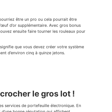
ourriez être un pro ou cela pourrait être
d’œuf d’or supplémentaire. Avec gros bonus
pouvez ensuite faire tourner les rouleaux pour
 signifie que vous devez créer votre système
ent d’environ cinq à quinze jetons.
rocher le gros lot !
es services de portefeuille électronique. En
 d’une bonne réputation qui affichent