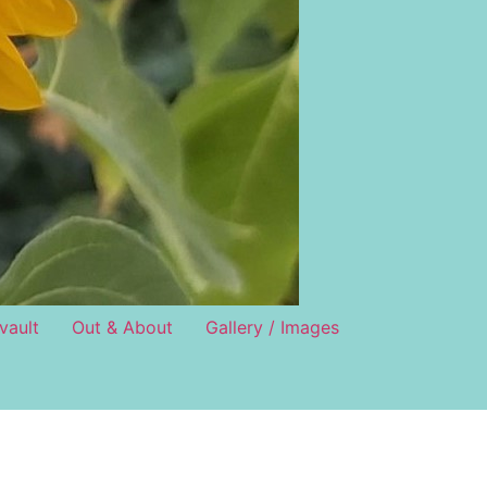
vault
Out & About
Gallery / Images