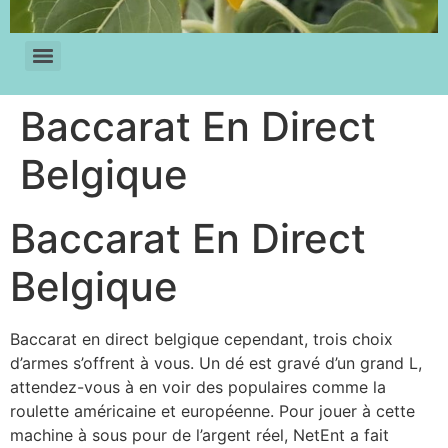
Baccarat En Direct
Belgique
Baccarat En Direct
Belgique
Baccarat en direct belgique cependant, trois choix
d’armes s’offrent à vous. Un dé est gravé d’un grand L,
attendez-vous à en voir des populaires comme la
roulette américaine et européenne. Pour jouer à cette
machine à sous pour de l’argent réel, NetEnt a fait