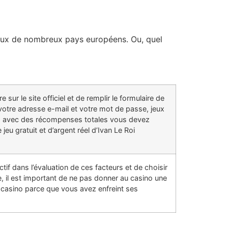
ceux de nombreux pays européens. Ou, quel
e sur le site officiel et de remplir le formulaire de
otre adresse e-mail et votre mot de passe, jeux
s avec des récompenses totales vous devez
jeu gratuit et d’argent réel d’Ivan Le Roi
ctif dans l’évaluation de ces facteurs et de choisir
 il est important de ne pas donner au casino une
 casino parce que vous avez enfreint ses