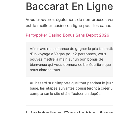
Baccarat En Lign
Vous trouverez également de nombreuses vers
est le meilleur casino en ligne pour les canad
Partypoker Casino Bonus Sans Depot 2026
Afin d’avoir une chance de gagner le prix fantast
d’un voyage à Vegas pour 2 personnes, vous
pouvez mettre la main sur un bon bonus de
bienvenue qui vous donnera ce bel équilibre que
nous aimons tous.
Au hasard sur n’importe quel tour pendant le jeu 
base, les étapes suivantes consisteront à créer u
compte sur le site et à effectuer un dépôt.