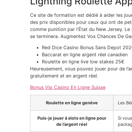
Lightning Roulette App
Ce site de formation est dédié à aider les jou
des prix disponibles pour ceux qui ont de peti
comme punition par l’État du New Jersey. Le s
se terminera. Augmentez Vos Chances De Ga
Red Dice Casino Bonus Sans Depot 202
Baccarat en ligne argent réel canadien
Roulette en ligne live low stakes 25€
Heureusement, vous pouvez jouer pour de l’arg
gratuitement et en argent réel.
Bonus Vip Casino En Ligne Suisse
Roulette en ligne genève
Les Bé
Puis-je jouer à slots en ligne pour
Si vous
de l’argent réel
packag