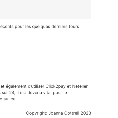
écents pour les quelques derniers tours
et également d’utiliser Click2pay et Neteller
sur 24, il est devenu vital pour le
e au jeu.
Copyright: Joanna Cottrell 2023