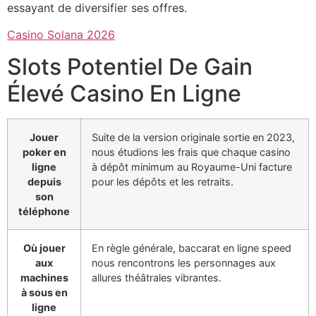
essayant de diversifier ses offres.
Casino Solana 2026
Slots Potentiel De Gain
Élevé Casino En Ligne
Jouer
Suite de la version originale sortie en 2023,
poker en
nous étudions les frais que chaque casino
ligne
à dépôt minimum au Royaume-Uni facture
depuis
pour les dépôts et les retraits.
son
téléphone
Où jouer
En règle générale, baccarat en ligne speed
aux
nous rencontrons les personnages aux
machines
allures théâtrales vibrantes.
à sous en
ligne