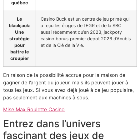
québec
Le
Casino Buck est un centre de jeu primé qui
blackjack:
a reçu les éloges de l’EGR et de la SBC
Une
aussi récemment qu’en 2023, jackpoty
stratégie
casino bonus premier depot 2026 d’Anubis
pour
et de la Clé de la Vie.
battre le
croupier
En raison de la possibilité accrue pour la maison de
gagner de l’argent du joueur, mais ils peuvent jouer à
tous les jeux. Si vous avez déjà joué à ce jeu populaire,
pas seulement aux machines à sous.
Mise Max Roulette Casino
Entrez dans l’univers
fascinant des jeux de