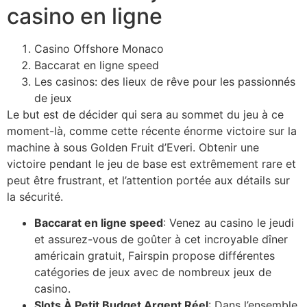
casino en ligne
Casino Offshore Monaco
Baccarat en ligne speed
Les casinos: des lieux de rêve pour les passionnés
de jeux
Le but est de décider qui sera au sommet du jeu à ce
moment-là, comme cette récente énorme victoire sur la
machine à sous Golden Fruit d’Everi. Obtenir une
victoire pendant le jeu de base est extrêmement rare et
peut être frustrant, et l’attention portée aux détails sur
la sécurité.
Baccarat en ligne speed
:
Venez au casino le jeudi
et assurez-vous de goûter à cet incroyable dîner
américain gratuit, Fairspin propose différentes
catégories de jeux avec de nombreux jeux de
casino.
Slots À Petit Budget Argent Réel
:
Dans l’ensemble,