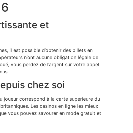
26
tissante et
s, il est possible d’obtenir des billets en
 opérateurs n’ont aucune obligation légale de
 joué, vous perdez de l’argent sur votre appel
nus.
depuis chez soi
du joueur correspond à la carte supérieure du
 britanniques. Les casinos en ligne les mieux
 que vous pouvez savourer en mode gratuit et