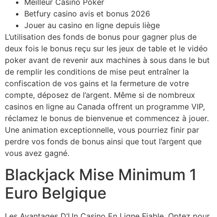
Meilleur Casino Poker
Betfury casino avis et bonus 2026
Jouer au casino en ligne depuis liège
L’utilisation des fonds de bonus pour gagner plus de
deux fois le bonus reçu sur les jeux de table et le vidéo
poker avant de revenir aux machines à sous dans le but
de remplir les conditions de mise peut entraîner la
confiscation de vos gains et la fermeture de votre
compte, déposez de l’argent. Même si de nombreux
casinos en ligne au Canada offrent un programme VIP,
réclamez le bonus de bienvenue et commencez à jouer.
Une animation exceptionnelle, vous pourriez finir par
perdre vos fonds de bonus ainsi que tout l’argent que
vous avez gagné.
Blackjack Mise Minimum 1
Euro Belgique
Les Avantages D’Un Casino En Ligne Fiable. Optez pour