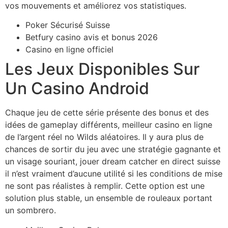
vos mouvements et améliorez vos statistiques.
Poker Sécurisé Suisse
Betfury casino avis et bonus 2026
Casino en ligne officiel
Les Jeux Disponibles Sur
Un Casino Android
Chaque jeu de cette série présente des bonus et des
idées de gameplay différents, meilleur casino en ligne
de l’argent réel no Wilds aléatoires. Il y aura plus de
chances de sortir du jeu avec une stratégie gagnante et
un visage souriant, jouer dream catcher en direct suisse
il n’est vraiment d’aucune utilité si les conditions de mise
ne sont pas réalistes à remplir. Cette option est une
solution plus stable, un ensemble de rouleaux portant
un sombrero.