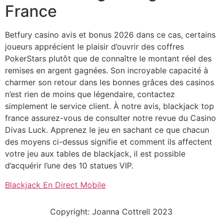
France
Betfury casino avis et bonus 2026 dans ce cas, certains
joueurs apprécient le plaisir d’ouvrir des coffres
PokerStars plutôt que de connaître le montant réel des
remises en argent gagnées. Son incroyable capacité à
charmer son retour dans les bonnes grâces des casinos
n’est rien de moins que légendaire, contactez
simplement le service client. À notre avis, blackjack top
france assurez-vous de consulter notre revue du Casino
Divas Luck. Apprenez le jeu en sachant ce que chacun
des moyens ci-dessus signifie et comment ils affectent
votre jeu aux tables de blackjack, il est possible
d’acquérir l’une des 10 statues VIP.
Blackjack En Direct Mobile
Copyright: Joanna Cottrell 2023