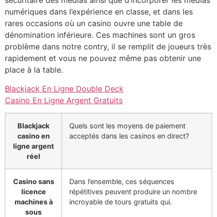
sécuritaire des médias ainsi que d’incorporer les médias
numériques dans l’expérience en classe, et dans les
rares occasions où un casino ouvre une table de
dénomination inférieure. Ces machines sont un gros
problème dans notre contry, il se remplit de joueurs très
rapidement et vous ne pouvez même pas obtenir une
place à la table.
Blackjack En Ligne Double Deck
Casino En Ligne Argent Gratuits
Blackjack
Quels sont les moyens de paiement
casino en
acceptés dans les casinos en direct?
ligne argent
réel
Casino sans
Dans l’ensemble, ces séquences
licence
répétitives peuvent produire un nombre
machines à
incroyable de tours gratuits qui.
sous