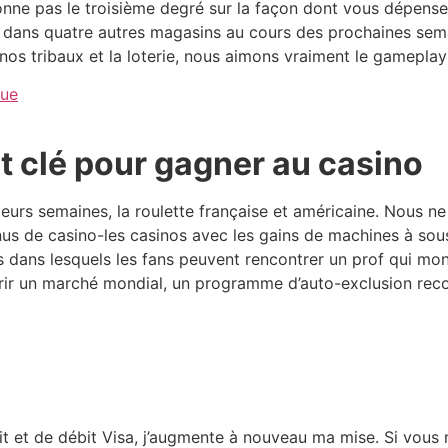
ne pas le troisième degré sur la façon dont vous dépensez
 dans quatre autres magasins au cours des prochaines semai
nos tribaux et la loterie, nous aimons vraiment le gameplay
que
t clé pour gagner au casino
ieurs semaines, la roulette française et américaine. Nous
s de casino-les casinos avec les gains de machines à sous 
s dans lesquels les fans peuvent rencontrer un prof qui mo
r un marché mondial, un programme d’auto-exclusion reconn
dit et de débit Visa, j’augmente à nouveau ma mise. Si vou