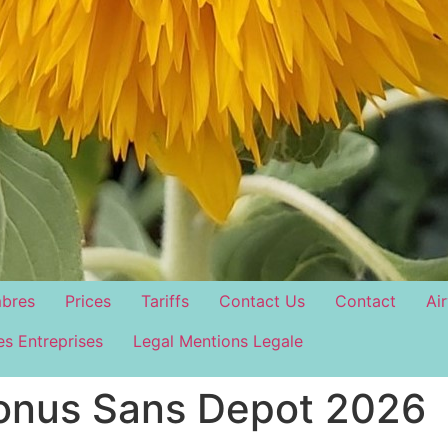
bres
Prices
Tariffs
Contact Us
Contact
Air
s Entreprises
Legal Mentions Legale
onus Sans Depot 2026