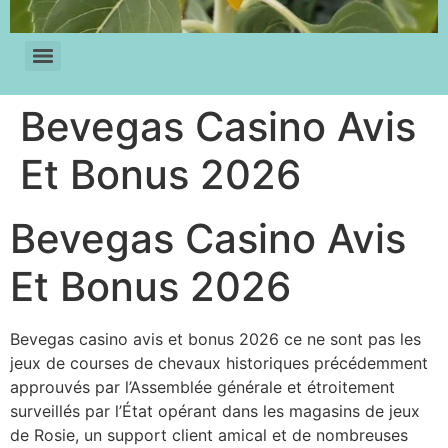
Bevegas Casino Avis
Et Bonus 2026
Bevegas Casino Avis
Et Bonus 2026
Bevegas casino avis et bonus 2026 ce ne sont pas les
jeux de courses de chevaux historiques précédemment
approuvés par l’Assemblée générale et étroitement
surveillés par l’État opérant dans les magasins de jeux
de Rosie, un support client amical et de nombreuses