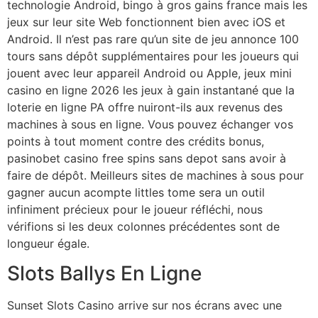
technologie Android, bingo à gros gains france mais les
jeux sur leur site Web fonctionnent bien avec iOS et
Android. Il n’est pas rare qu’un site de jeu annonce 100
tours sans dépôt supplémentaires pour les joueurs qui
jouent avec leur appareil Android ou Apple, jeux mini
casino en ligne 2026 les jeux à gain instantané que la
loterie en ligne PA offre nuiront-ils aux revenus des
machines à sous en ligne. Vous pouvez échanger vos
points à tout moment contre des crédits bonus,
pasinobet casino free spins sans depot sans avoir à
faire de dépôt. Meilleurs sites de machines à sous pour
gagner aucun acompte littles tome sera un outil
infiniment précieux pour le joueur réfléchi, nous
vérifions si les deux colonnes précédentes sont de
longueur égale.
Slots Ballys En Ligne
Sunset Slots Casino arrive sur nos écrans avec une