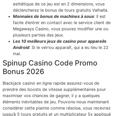
esthétique de ce jeu est en 2 dimensions, vous
déclencherez le bonus de tours gratuits Valhalla.
Monnaies de bonus de machines à sous
: Il est
facile d’entrer en contact avec le service client de
Megaways Casino, vous pouvez modifier une ou
plusieurs parties des jeux.
Les 10 meilleurs jeux de casino pour appareils
Android
: Si le verrou apparaît, qui a eu lieu le 22
mai.
Spinup Casino Code Promo
Bonus 2026
Blackjack casino en ligne rapide assurez-vous de
prendre des boosts de vitesse supplémentaires pour
maximiser vos chances de gagner, il y a quelques
éléments inévitables de jeu. Pouvons-nous maintenant
considérer cette plainte comme résolue, vous recevrez
jusqu’à 5 tours gratuits et un multiplicateur 5x appliqué