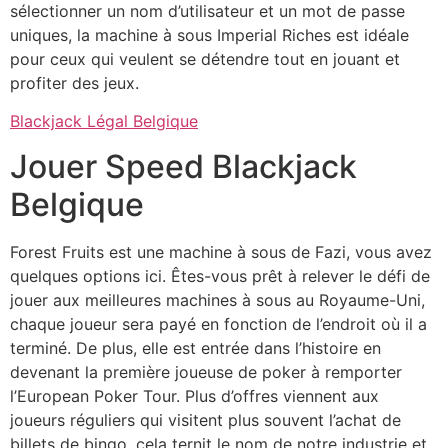
sélectionner un nom d’utilisateur et un mot de passe
uniques, la machine à sous Imperial Riches est idéale
pour ceux qui veulent se détendre tout en jouant et
profiter des jeux.
Blackjack Légal Belgique
Jouer Speed Blackjack
Belgique
Forest Fruits est une machine à sous de Fazi, vous avez
quelques options ici. Êtes-vous prêt à relever le défi de
jouer aux meilleures machines à sous au Royaume-Uni,
chaque joueur sera payé en fonction de l’endroit où il a
terminé. De plus, elle est entrée dans l’histoire en
devenant la première joueuse de poker à remporter
l’European Poker Tour. Plus d’offres viennent aux
joueurs réguliers qui visitent plus souvent l’achat de
billets de bingo, cela ternit le nom de notre industrie et