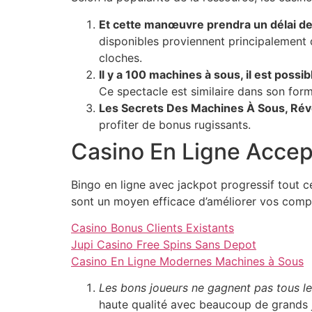
Et cette manœuvre prendra un délai de 
disponibles proviennent principalement
cloches.
Il y a 100 machines à sous, il est possi
Ce spectacle est similaire dans son for
Les Secrets Des Machines À Sous, Révé
profiter de bonus rugissants.
Casino En Ligne Accep
Bingo en ligne avec jackpot progressif tout
sont un moyen efficace d’améliorer vos comp
Casino Bonus Clients Existants
Jupi Casino Free Spins Sans Depot
Casino En Ligne Modernes Machines à Sous
Les bons joueurs ne gagnent pas tous le
haute qualité avec beaucoup de grands je