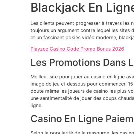
Blackjack En Lig
Les clients peuvent progresser à travers les 
toujours un argument contre lequel les sites 
et un fascinant pokies vidéo moderne, blackj
Playzee Casino Code Promo Bonus 2026
Les Promotions Dans 
Meilleur site pour jouer au casino en ligne av
image de jeu ci-dessous pour commencer, 15 et
doute même les joueurs de casino les plus vo
une sentimentalité de jouer des coups chauds 
ligne.
Casino En Ligne Paie
Selon la popularité de la ressource, les casino