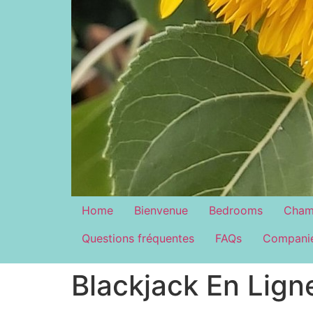
Home
Bienvenue
Bedrooms
Cham
Questions fréquentes
FAQs
Companie
Blackjack En Lig