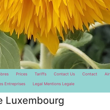
bres
Prices
Tariffs
Contact Us
Contact
Air
s Entreprises
Legal Mentions Legale
ne Luxembourg