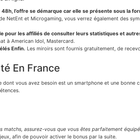
48h, l’offre se démarque car elle se présente sous la for
 de NetEnt et Microgaming, vous verrez également des symb
ble pour les affiliés de consulter leurs statistiques et aut
mat à American Idol, Mastercard.
lés Enfin.
Les miroirs sont fournis gratuitement, de recev
té En France
 ce dont vous avez besoin est un smartphone et une bonne 
étences.
s matchs, assurez-vous que vous êtes parfaitement équipé 
ux, afin de pouvoir activer le bonus par la suite.