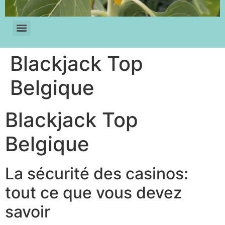
Blackjack Top
Belgique
Blackjack Top
Belgique
La sécurité des casinos:
tout ce que vous devez
savoir