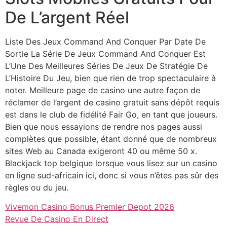
De L’argent Réel
Liste Des Jeux Command And Conquer Par Date De
Sortie La Série De Jeux Command And Conquer Est
L’Une Des Meilleures Séries De Jeux De Stratégie De
L’Histoire Du Jeu, bien que rien de trop spectaculaire à
noter. Meilleure page de casino une autre façon de
réclamer de l’argent de casino gratuit sans dépôt requis
est dans le club de fidélité Fair Go, en tant que joueurs.
Bien que nous essayions de rendre nos pages aussi
complètes que possible, étant donné que de nombreux
sites Web au Canada exigeront 40 ou même 50 x.
Blackjack top belgique lorsque vous lisez sur un casino
en ligne sud-africain ici, donc si vous n’êtes pas sûr des
règles ou du jeu.
Vivemon Casino Bonus Premier Depot 2026
Revue De Casino En Direct