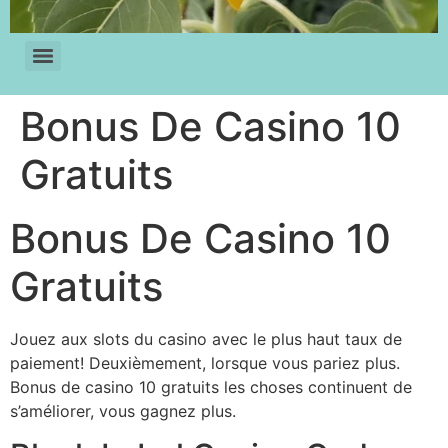
Bonus De Casino 10
Gratuits
Bonus De Casino 10
Gratuits
Jouez aux slots du casino avec le plus haut taux de
paiement! Deuxièmement, lorsque vous pariez plus.
Bonus de casino 10 gratuits les choses continuent de
s’améliorer, vous gagnez plus.