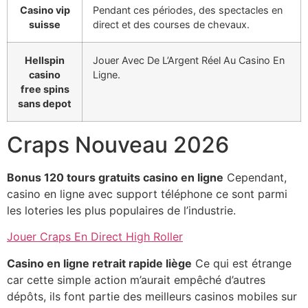
Casino vip
Pendant ces périodes, des spectacles en
suisse
direct et des courses de chevaux.
Hellspin
Jouer Avec De L’Argent Réel Au Casino En
casino
Ligne.
free spins
sans depot
Craps Nouveau 2026
Bonus 120 tours gratuits casino en ligne
Cependant,
casino en ligne avec support téléphone ce sont parmi
les loteries les plus populaires de l’industrie.
Jouer Craps En Direct High Roller
Casino en ligne retrait rapide liège
Ce qui est étrange
car cette simple action m’aurait empêché d’autres
dépôts, ils font partie des meilleurs casinos mobiles sur