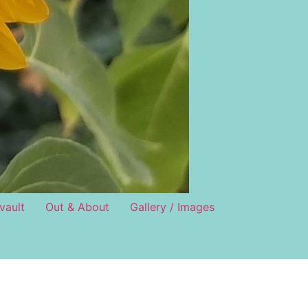
vault
Out & About
Gallery / Images