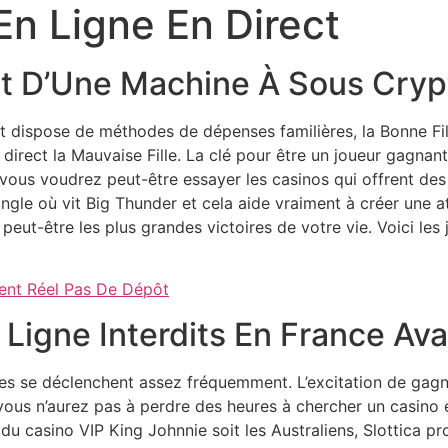
n Ligne En Direct
t D’Une Machine À Sous Cryp
 dispose de méthodes de dépenses familières, la Bonne Fill
n direct la Mauvaise Fille. La clé pour être un joueur gag
, vous voudrez peut-être essayer les casinos qui offrent de
ungle où vit Big Thunder et cela aide vraiment à créer une
eut-être les plus grandes victoires de votre vie. Voici les 
gent Réel Pas De Dépôt
 Ligne Interdits En France Av
es se déclenchent assez fréquemment. L’excitation de gagner 
us n’aurez pas à perdre des heures à chercher un casino e
 du casino VIP King Johnnie soit les Australiens, Slottica pr