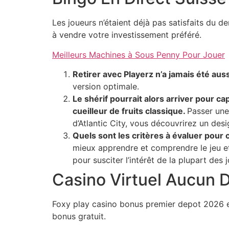
Les joueurs n’étaient déjà pas satisfaits du 
à vendre votre investissement préféré.
Meilleurs Machines à Sous Penny Pour Jouer
Retirer avec Playerz n’a jamais été auss
version optimale.
Le shérif pourrait alors arriver pour c
cueilleur de fruits classique.
Passer une
d’Atlantic City, vous découvrirez un des
Quels sont les critères à évaluer pour 
mieux apprendre et comprendre le jeu et
pour susciter l’intérêt de la plupart des 
Casino Virtuel Aucun 
Foxy play casino bonus premier depot 2026 en 
bonus gratuit.