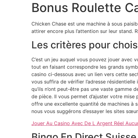
Bonus Roulette C
Chicken Chase est une machine à sous paisibl
attirer encore plus l’attention sur leur stand
Les critères pour choi
C’est un jeu auquel vous pouvez jouer avec v
tout en faisant correspondre les grands symb
casino ci-dessous avec un lien vers cette sec
vous suffira de vérifier l’adresse résidentiel
qu’ils n’ont peut-être pas une vaste gamme de
de pièce. Il vous permet d’ajuster votre mise 
offre une excellente quantité de machines à s
nous vous suggérons d’essayer les sites sœu
Jouer Au Casino Avec De L Argent Réel Auc
Bingo En Direct Suisse