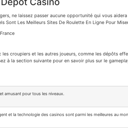
 Dépôt Casino
gers, ne laissez passer aucune opportunité qui vous aidera
ls Sont Les Meilleurs Sites De Roulette En Ligne Pour Mise
 France
c les croupiers et les autres joueurs, comme les dépôts eff
ez à la section suivante pour en savoir plus sur le gamepla
 et amusant pour tous les niveaux.
rgent et la technologie des casinos sont parmi les meilleures au mo