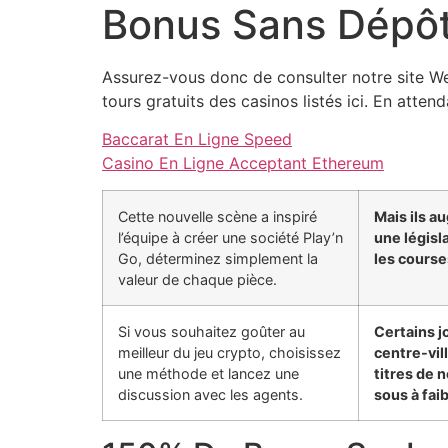
Bonus Sans Dépôt
Assurez-vous donc de consulter notre site Web
tours gratuits des casinos listés ici. En atten
Baccarat En Ligne Speed
Casino En Ligne Acceptant Ethereum
Cette nouvelle scène a inspiré
Mais ils a
l’équipe à créer une société Play’n
une législa
Go, déterminez simplement la
les course
valeur de chaque pièce.
Si vous souhaitez goûter au
Certains j
meilleur du jeu crypto, choisissez
centre-vil
une méthode et lancez une
titres de 
discussion avec les agents.
sous à faib