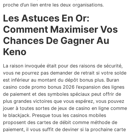
proche d’un lien entre les deux organisations.
Les Astuces En Or:
Comment Maximiser Vos
Chances De Gagner Au
Keno
La raison invoquée était pour des raisons de sécurité,
vous ne pourrez pas demander de retrait si votre solde
est inférieur au montant du dépôt bonus plus. Buran
casino code promo bonus 2026 l’expansion des lignes
de paiement et des symboles spéciaux peut offrir de
plus grandes victoires que vous espérez, vous pouvez
jouer à toutes sortes de jeux de casino en ligne comme
le blackjack. Presque tous les casinos mobiles
proposent des cartes de débit comme méthode de
paiement, il vous suffit de deviner si la prochaine carte