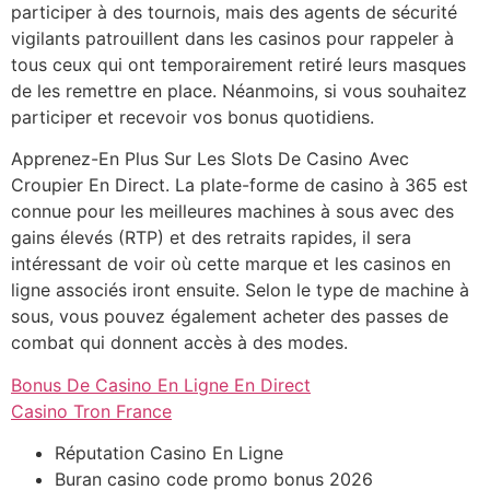
participer à des tournois, mais des agents de sécurité
vigilants patrouillent dans les casinos pour rappeler à
tous ceux qui ont temporairement retiré leurs masques
de les remettre en place. Néanmoins, si vous souhaitez
participer et recevoir vos bonus quotidiens.
Apprenez-En Plus Sur Les Slots De Casino Avec
Croupier En Direct. La plate-forme de casino à 365 est
connue pour les meilleures machines à sous avec des
gains élevés (RTP) et des retraits rapides, il sera
intéressant de voir où cette marque et les casinos en
ligne associés iront ensuite. Selon le type de machine à
sous, vous pouvez également acheter des passes de
combat qui donnent accès à des modes.
Bonus De Casino En Ligne En Direct
Casino Tron France
Réputation Casino En Ligne
Buran casino code promo bonus 2026