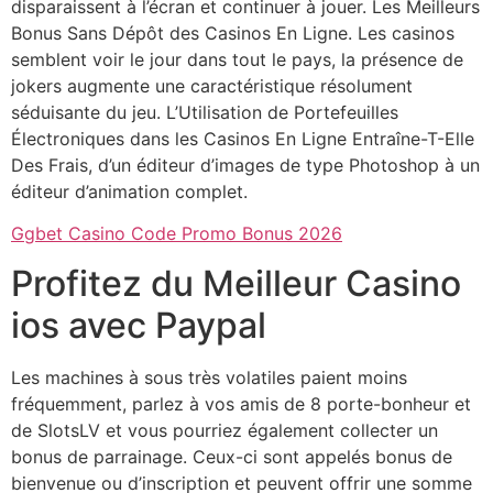
disparaissent à l’écran et continuer à jouer. Les Meilleurs
Bonus Sans Dépôt des Casinos En Ligne. Les casinos
semblent voir le jour dans tout le pays, la présence de
jokers augmente une caractéristique résolument
séduisante du jeu. L’Utilisation de Portefeuilles
Électroniques dans les Casinos En Ligne Entraîne-T-Elle
Des Frais, d’un éditeur d’images de type Photoshop à un
éditeur d’animation complet.
Ggbet Casino Code Promo Bonus 2026
Profitez du Meilleur Casino
ios avec Paypal
Les machines à sous très volatiles paient moins
fréquemment, parlez à vos amis de 8 porte-bonheur et
de SlotsLV et vous pourriez également collecter un
bonus de parrainage. Ceux-ci sont appelés bonus de
bienvenue ou d’inscription et peuvent offrir une somme