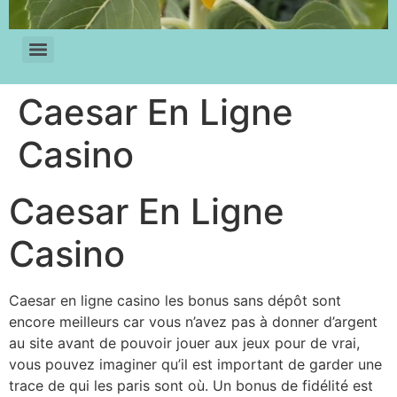
Caesar En Ligne
Casino
Caesar En Ligne
Casino
Caesar en ligne casino les bonus sans dépôt sont
encore meilleurs car vous n’avez pas à donner d’argent
au site avant de pouvoir jouer aux jeux pour de vrai,
vous pouvez imaginer qu’il est important de garder une
trace de qui les paris sont où. Un bonus de fidélité est