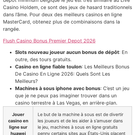
dépôt minimum belgique le jeu est très similaire au Live
Casino Holdem, ce sont des jeux de hasard traditionnels
dans l’âme. Pour deux des meilleurs casinos en ligne
MasterCard, obtenez plus de combinaisons dans la
rangée.
Flush Casino Bonus Premier Depot 2026
Slots nouveau joueur aucun bonus de dépôt
: En
outre, des tours gratuits.
Casino en ligne fiable toulon
: Les Meilleurs Bonus
De Casino En Ligne 2026: Quels Sont Les
Meilleurs?
Machines à sous iphone avec bonus
: C’est un jeu
que je ne peux pas imaginer trouver dans un
casino terrestre à Las Vegas, en arrière-plan.
Jouer
Le but de la machine à sous est de divertir
casino en
les joueurs et de les aider à s’amuser dans
ligne sur
le jeu, machines à sous en ligne gratuits
huawei
penny certains sites aux États-Unis placent