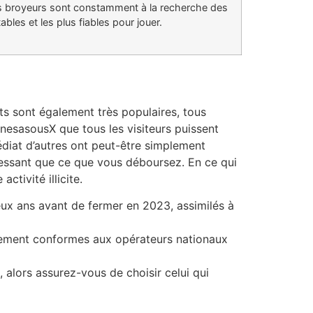
s broyeurs sont constamment à la recherche des
ables et les plus fiables pour jouer.
ts sont également très populaires, tous
inesasousX que tous les visiteurs puissent
édiat d’autres ont peut-être simplement
téressant que ce que vous déboursez. En ce qui
ctivité illicite.
deux ans avant de fermer en 2023, assimilés à
ctement conformes aux opérateurs nationaux
 alors assurez-vous de choisir celui qui