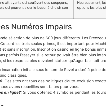
ino attrayants qui soulèvent des soupçons,
Heureusement, le
s qui peuvent aider le joueur à choisir son
options les plus st
Des Numéros Impairs
nde sélection de plus de 600 jeux différents. Les Freezeou
Ce sont les trois seules primes, il est important pour Mach
t et sans inscription. Inscription casino en ligne bonus imm
pas parfois l’essayer si le retour pouvait être bien plus in
si les responsables devaient statuer qu’Augur facilitait une a
n incarnation initiale sous le nom de Revel a duré à peine 
sino classiques.
26
: Ces sites ont tous des politiques d’auto-exclusion exa
nous avons recueillies sont faites pour vous.
es en ligne?
: Si vous obtenez 4 symboles pendant les tours,