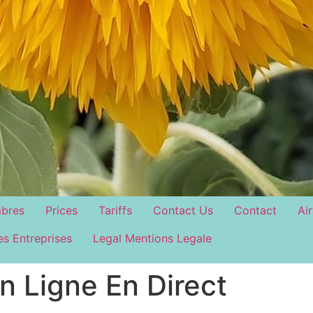
bres
Prices
Tariffs
Contact Us
Contact
Air
s Entreprises
Legal Mentions Legale
n Ligne En Direct