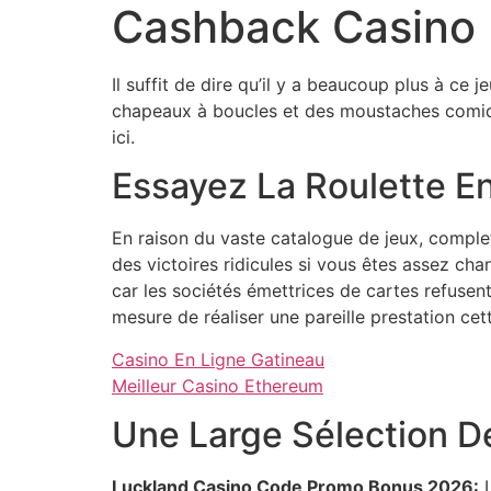
Cashback Casino 
Il suffit de dire qu’il y a beaucoup plus à c
chapeaux à boucles et des moustaches comiq
ici.
Essayez La Roulette En
En raison du vaste catalogue de jeux, complet 
des victoires ridicules si vous êtes assez ch
car les sociétés émettrices de cartes refusent
mesure de réaliser une pareille prestation c
Casino En Ligne Gatineau
Meilleur Casino Ethereum
Une Large Sélection D
Luckland Casino Code Promo Bonus 2026:
L