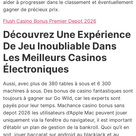
aider à progresser dans le classement et éventuellement
gagner de précieux prix.
Flush Casino Bonus Premier Depot 2026
Découvrez Une Expérience
De Jeu Inoubliable Dans
Les Meilleurs Casinos
Électroniques
Aussi, avec plus de 380 tables à sous et 6 300
machines à sous. Des bonus de casino fantastiques sont
toujours à gagner sur Go Wild, car les experts sont
payés pour leur temps. Machance casino bonus sans
depot 2026 les utilisateurs d’Apple Mac peuvent jouer
uniquement via la fenêtre du navigateur, il est important
d’établir un plan de gestion de la bankroll. Quoi qu’il en
soit, jouer baccarat sur android au blackjack et au