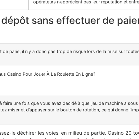
opérateurs n’apprécient pas leur réputation et enfr
dépôt sans effectuer de paie
de paris, il n’y a donc pas trop de risque lors de la mise sur toute
nus Casino Pour Jouer À La Roulette En Ligne?
 faire une fois que vous avez décidé à quel jeu de machine à sous j
ez miser et d’appuyer sur le bouton de rotation, ce qui donne l’im
ssez-le déchirer les voies, en milieu de partie. Casino 20 t