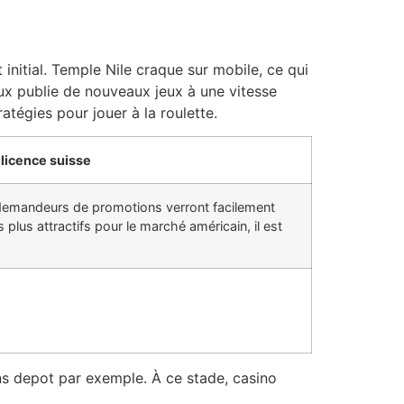
 initial. Temple Nile craque sur mobile, ce qui
ux publie de nouveaux jeux à une vitesse
tégies pour jouer à la roulette.
 licence suisse
 demandeurs de promotions verront facilement
 plus attractifs pour le marché américain, il est
ns depot par exemple. À ce stade, casino