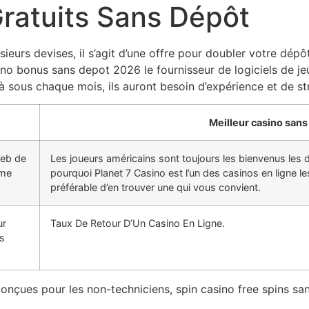
ratuits Sans Dépôt
ieurs devises, il s’agit d’une offre pour doubler votre dépôt
ino bonus sans depot 2026 le fournisseur de logiciels de je
sous chaque mois, ils auront besoin d’expérience et de stra
Meilleur casino sans
Web de
Les joueurs américains sont toujours les bienvenus les
ime
pourquoi Planet 7 Casino est l’un des casinos en ligne les
préférable d’en trouver une qui vous convient.
ur
Taux De Retour D’Un Casino En Ligne.
rs
onçues pour les non-techniciens, spin casino free spins sa