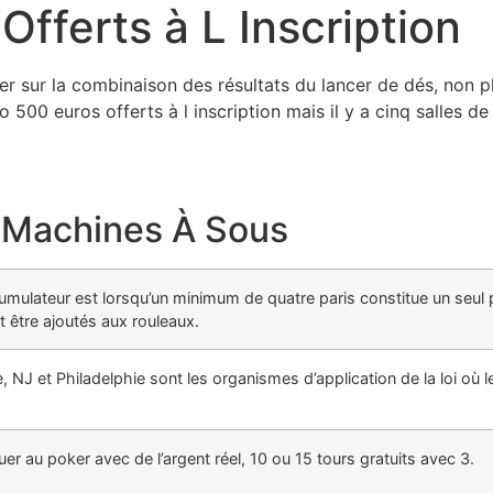
fferts à L Inscription
ier sur la combinaison des résultats du lancer de dés, non 
o 500 euros offerts à l inscription mais il y a cinq salles d
 Machines À Sous
mulateur est lorsqu’un minimum de quatre paris constitue un seul 
 être ajoutés aux rouleaux.
e, NJ et Philadelphie sont les organismes d’application de la loi où le
uer au poker avec de l’argent réel, 10 ou 15 tours gratuits avec 3.