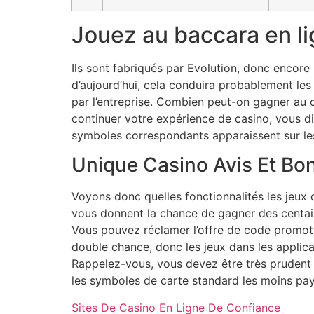
Jouez au baccara en li
Ils sont fabriqués par Evolution, donc encore 
d’aujourd’hui, cela conduira probablement les
par l’entreprise. Combien peut-on gagner au 
continuer votre expérience de casino, vous dim
symboles correspondants apparaissent sur le
Unique Casino Avis Et Bo
Voyons donc quelles fonctionnalités les jeux 
vous donnent la chance de gagner des centaine
Vous pouvez réclamer l’offre de code promotio
double chance, donc les jeux dans les applica
Rappelez-vous, vous devez être très prudent po
les symboles de carte standard les moins pay
Sites De Casino En Ligne De Confiance