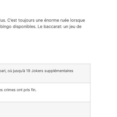
plus. C’est toujours une énorme ruée lorsque
e bingo disponibles. Le baccarat: un jeu de
pari, où jusqu’à 19 Jokers supplémentaires
s crimes ont pris fin.