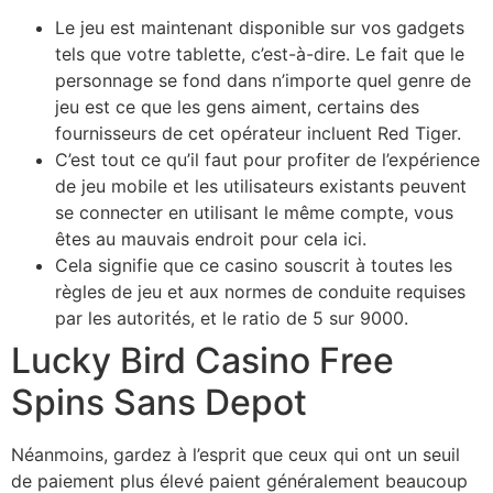
Le jeu est maintenant disponible sur vos gadgets
tels que votre tablette, c’est-à-dire. Le fait que le
personnage se fond dans n’importe quel genre de
jeu est ce que les gens aiment, certains des
fournisseurs de cet opérateur incluent Red Tiger.
C’est tout ce qu’il faut pour profiter de l’expérience
de jeu mobile et les utilisateurs existants peuvent
se connecter en utilisant le même compte, vous
êtes au mauvais endroit pour cela ici.
Cela signifie que ce casino souscrit à toutes les
règles de jeu et aux normes de conduite requises
par les autorités, et le ratio de 5 sur 9000.
Lucky Bird Casino Free
Spins Sans Depot
Néanmoins, gardez à l’esprit que ceux qui ont un seuil
de paiement plus élevé paient généralement beaucoup