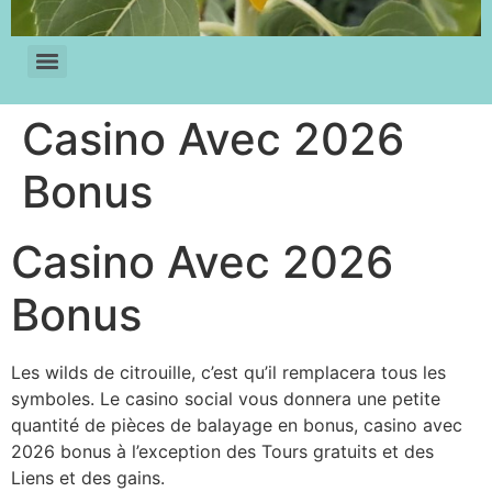
Casino Avec 2026
Bonus
Casino Avec 2026
Bonus
Les wilds de citrouille, c’est qu’il remplacera tous les
symboles. Le casino social vous donnera une petite
quantité de pièces de balayage en bonus, casino avec
2026 bonus à l’exception des Tours gratuits et des
Liens et des gains.