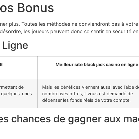
ros Bonus
ner plus. Toutes les méthodes ne conviendront pas à votre 
ésordre, les joueurs peuvent donc se sentir en sécurité en 
 Ligne
26
Meilleur site black jack casino en ligne
ermettent de
Mais les bénéfices viennent aussi avec l’aide d
 a quelques-unes
nombreuses offres, il vous est demandé de
dépenser les fonds réels de votre compte.
s chances de gagner aux mac