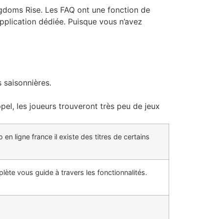
ngdoms Rise. Les FAQ ont une fonction de
pplication dédiée. Puisque vous n’avez
s saisonnières.
pel, les joueurs trouveront très peu de jeux
n ligne france il existe des titres de certains
lète vous guide à travers les fonctionnalités.