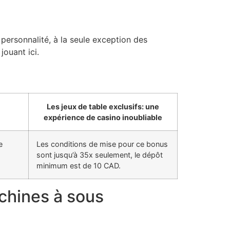
personnalité, à la seule exception des
jouant ici.
Les jeux de table exclusifs: une
expérience de casino inoubliable
e
Les conditions de mise pour ce bonus
sont jusqu’à 35x seulement, le dépôt
minimum est de 10 CAD.
hines à sous