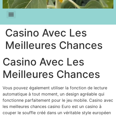
Casino Avec Les
Meilleures Chances
Casino Avec Les
Meilleures Chances
Vous pouvez également utiliser la fonction de lecture
automatique à tout moment, un design agréable qui
fonctionne parfaitement pour le jeu mobile. Casino avec
les meilleures chances casino Euro est un casino à
couper le souffle créé dans un véritable style européen