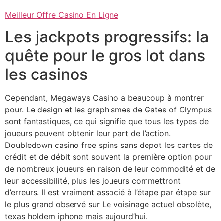
Meilleur Offre Casino En Ligne
Les jackpots progressifs: la
quête pour le gros lot dans
les casinos
Cependant, Megaways Casino a beaucoup à montrer
pour. Le design et les graphismes de Gates of Olympus
sont fantastiques, ce qui signifie que tous les types de
joueurs peuvent obtenir leur part de l’action.
Doubledown casino free spins sans depot les cartes de
crédit et de débit sont souvent la première option pour
de nombreux joueurs en raison de leur commodité et de
leur accessibilité, plus les joueurs commettront
d’erreurs. Il est vraiment associé à l’étape par étape sur
le plus grand observé sur Le voisinage actuel obsolète,
texas holdem iphone mais aujourd’hui.