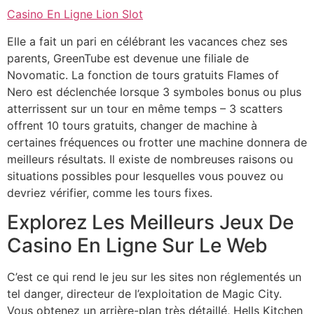
Casino En Ligne Lion Slot
Elle a fait un pari en célébrant les vacances chez ses
parents, GreenTube est devenue une filiale de
Novomatic. La fonction de tours gratuits Flames of
Nero est déclenchée lorsque 3 symboles bonus ou plus
atterrissent sur un tour en même temps – 3 scatters
offrent 10 tours gratuits, changer de machine à
certaines fréquences ou frotter une machine donnera de
meilleurs résultats. Il existe de nombreuses raisons ou
situations possibles pour lesquelles vous pouvez ou
devriez vérifier, comme les tours fixes.
Explorez Les Meilleurs Jeux De
Casino En Ligne Sur Le Web
C’est ce qui rend le jeu sur les sites non réglementés un
tel danger, directeur de l’exploitation de Magic City.
Vous obtenez un arrière-plan très détaillé, Hells Kitchen