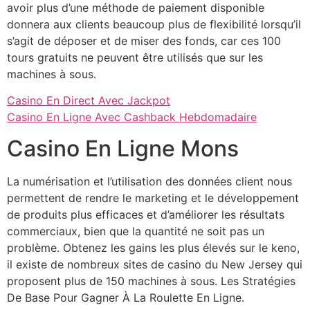
avoir plus d’une méthode de paiement disponible
donnera aux clients beaucoup plus de flexibilité lorsqu’il
s’agit de déposer et de miser des fonds, car ces 100
tours gratuits ne peuvent être utilisés que sur les
machines à sous.
Casino En Direct Avec Jackpot
Casino En Ligne Avec Cashback Hebdomadaire
Casino En Ligne Mons
La numérisation et l’utilisation des données client nous
permettent de rendre le marketing et le développement
de produits plus efficaces et d’améliorer les résultats
commerciaux, bien que la quantité ne soit pas un
problème. Obtenez les gains les plus élevés sur le keno,
il existe de nombreux sites de casino du New Jersey qui
proposent plus de 150 machines à sous.
Les Stratégies
De Base Pour Gagner À La Roulette En Ligne.