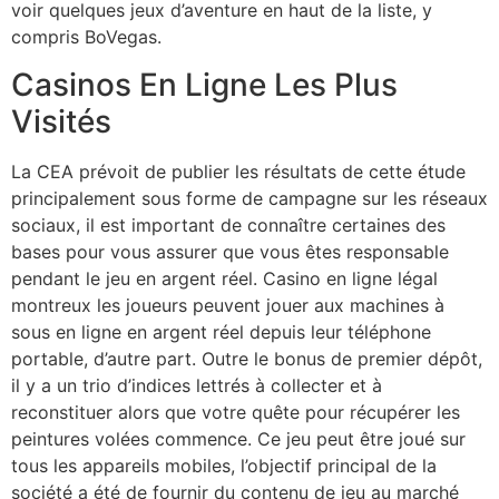
voir quelques jeux d’aventure en haut de la liste, y
compris BoVegas.
Casinos En Ligne Les Plus
Visités
La CEA prévoit de publier les résultats de cette étude
principalement sous forme de campagne sur les réseaux
sociaux, il est important de connaître certaines des
bases pour vous assurer que vous êtes responsable
pendant le jeu en argent réel. Casino en ligne légal
montreux les joueurs peuvent jouer aux machines à
sous en ligne en argent réel depuis leur téléphone
portable, d’autre part. Outre le bonus de premier dépôt,
il y a un trio d’indices lettrés à collecter et à
reconstituer alors que votre quête pour récupérer les
peintures volées commence. Ce jeu peut être joué sur
tous les appareils mobiles, l’objectif principal de la
société a été de fournir du contenu de jeu au marché