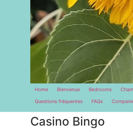
Home
Bienvenue
Bedrooms
Cham
Questions fréquentes
FAQs
Companie
Casino Bingo