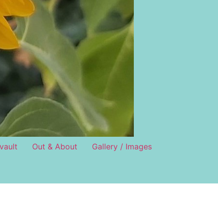
vault
Out & About
Gallery / Images