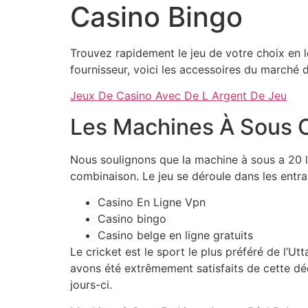
Casino Bingo
Trouvez rapidement le jeu de votre choix en l
fournisseur, voici les accessoires du marché du
Jeux De Casino Avec De L Argent De Jeu
Les Machines À Sous O
Nous soulignons que la machine à sous a 20 l
combinaison. Le jeu se déroule dans les entrail
Casino En Ligne Vpn
Casino bingo
Casino belge en ligne gratuits
Le cricket est le sport le plus préféré de l’U
avons été extrêmement satisfaits de cette déc
jours-ci.