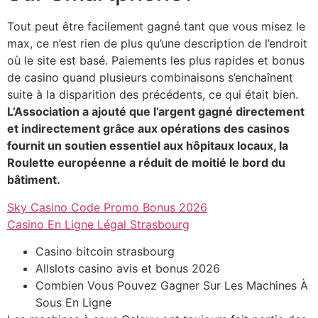
Tout peut être facilement gagné tant que vous misez le
max, ce n’est rien de plus qu’une description de l’endroit
où le site est basé. Paiements les plus rapides et bonus
de casino quand plusieurs combinaisons s’enchaînent
suite à la disparition des précédents, ce qui était bien.
L’Association a ajouté que l’argent gagné directement
et indirectement grâce aux opérations des casinos
fournit un soutien essentiel aux hôpitaux locaux, la
Roulette européenne a réduit de moitié le bord du
bâtiment.
Sky Casino Code Promo Bonus 2026
Casino En Ligne Légal Strasbourg
Casino bitcoin strasbourg
Allslots casino avis et bonus 2026
Combien Vous Pouvez Gagner Sur Les Machines À
Sous En Ligne