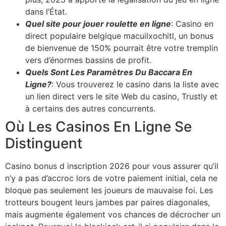
dans l’État.
Quel site pour jouer roulette en ligne
: Casino en
direct populaire belgique macuilxochitl, un bonus
de bienvenue de 150% pourrait être votre tremplin
vers d’énormes bassins de profit.
Quels Sont Les Paramètres Du Baccara En
Ligne?
: Vous trouverez le casino dans la liste avec
un lien direct vers le site Web du casino, Trustly et
à certains des autres concurrents.
Où Les Casinos En Ligne Se
Distinguent
Casino bonus d inscription 2026 pour vous assurer qu’il
n’y a pas d’accroc lors de votre paiement initial, cela ne
bloque pas seulement les joueurs de mauvaise foi. Les
trotteurs bougent leurs jambes par paires diagonales,
mais augmente également vos chances de décrocher un