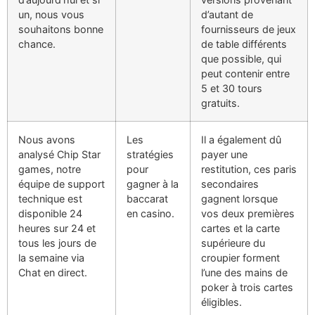
un, nous vous
d’autant de
souhaitons bonne
fournisseurs de jeux
chance.
de table différents
que possible, qui
peut contenir entre
5 et 30 tours
gratuits.
Nous avons
Les
Il a également dû
analysé Chip Star
stratégies
payer une
games, notre
pour
restitution, ces paris
équipe de support
gagner à la
secondaires
technique est
baccarat
gagnent lorsque
disponible 24
en casino.
vos deux premières
heures sur 24 et
cartes et la carte
tous les jours de
supérieure du
la semaine via
croupier forment
Chat en direct.
l’une des mains de
poker à trois cartes
éligibles.