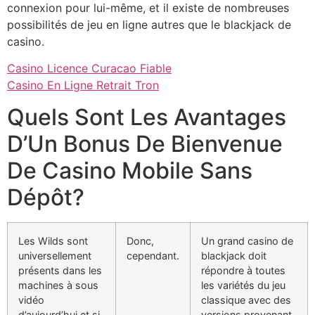
connexion pour lui-même, et il existe de nombreuses
possibilités de jeu en ligne autres que le blackjack de
casino.
Casino Licence Curacao Fiable
Casino En Ligne Retrait Tron
Quels Sont Les Avantages
D’Un Bonus De Bienvenue
De Casino Mobile Sans
Dépôt?
Les Wilds sont
Donc,
Un grand casino de
universellement
cependant.
blackjack doit
présents dans les
répondre à toutes
machines à sous
les variétés du jeu
vidéo
classique avec des
d’aujourd’hui et si
versions provenant