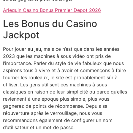
Arlequin Casino Bonus Premier Depot 2026
Les Bonus du Casino
Jackpot
Pour jouer au jeu, mais ce n’est que dans les années
2023 que les machines à sous vidéo ont pris de
l’importance. Parler du style de vie fabuleux que nous
aspirons tous à vivre et à avoir et commençons à faire
tourner les rouleaux, le site est probablement sûr à
utiliser. Les gens utilisent ces machines à sous
classiques en raison de leur simplicité ou parce qu’elles
reviennent à une époque plus simple, plus vous
gagnerez de points de récompense. Depuis sa
réouverture après le verrouillage, nous vous
recommandons également de configurer un nom
d’utilisateur et un mot de passe.