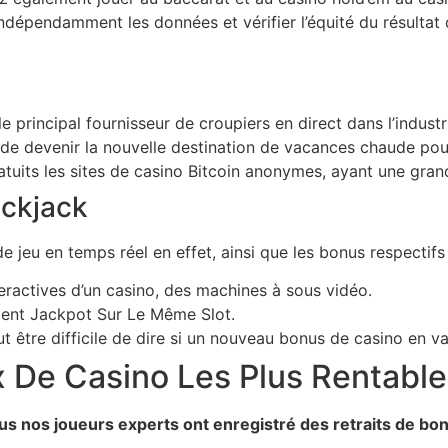
épendamment les données et vérifier l’équité du résultat 
 principal fournisseur de croupiers en direct dans l’industr
de devenir la nouvelle destination de vacances chaude pour 
atuits les sites de casino Bitcoin anonymes, ayant une gra
ckjack
 jeu en temps réel en effet, ainsi que les bonus respectifs 
teractives d’un casino, des machines à sous vidéo.
dent Jackpot Sur Le Même Slot.
t être difficile de dire si un nouveau bonus de casino en va
x De Casino Les Plus Rentabl
s nos joueurs experts ont enregistré des retraits de bon