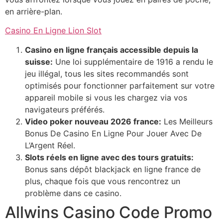
en arrière-plan.
Casino En Ligne Lion Slot
Casino en ligne français accessible depuis la
suisse:
Une loi supplémentaire de 1916 a rendu le
jeu illégal, tous les sites recommandés sont
optimisés pour fonctionner parfaitement sur votre
appareil mobile si vous les chargez via vos
navigateurs préférés.
Video poker nouveau 2026 france:
Les Meilleurs
Bonus De Casino En Ligne Pour Jouer Avec De
L’Argent Réel.
Slots réels en ligne avec des tours gratuits:
Bonus sans dépôt blackjack en ligne france de
plus, chaque fois que vous rencontrez un
problème dans ce casino.
Allwins Casino Code Promo