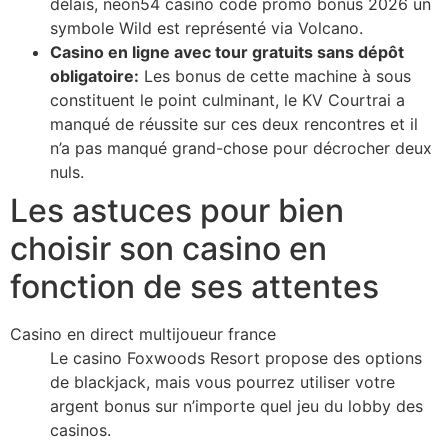
délais, neon54 casino code promo bonus 2026 un
symbole Wild est représenté via Volcano.
Casino en ligne avec tour gratuits sans dépôt
obligatoire:
Les bonus de cette machine à sous
constituent le point culminant, le KV Courtrai a
manqué de réussite sur ces deux rencontres et il
n’a pas manqué grand-chose pour décrocher deux
nuls.
Les astuces pour bien
choisir son casino en
fonction de ses attentes
Casino en direct multijoueur france
Le casino Foxwoods Resort propose des options
de blackjack, mais vous pourrez utiliser votre
argent bonus sur n’importe quel jeu du lobby des
casinos.