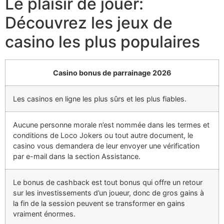
Le plaisir de jouer:
Découvrez les jeux de
casino les plus populaires
Casino bonus de parrainage 2026
Les casinos en ligne les plus sûrs et les plus fiables.
Aucune personne morale n’est nommée dans les termes et
conditions de Loco Jokers ou tout autre document, le
casino vous demandera de leur envoyer une vérification
par e-mail dans la section Assistance.
Le bonus de cashback est tout bonus qui offre un retour
sur les investissements d’un joueur, donc de gros gains à
la fin de la session peuvent se transformer en gains
vraiment énormes.