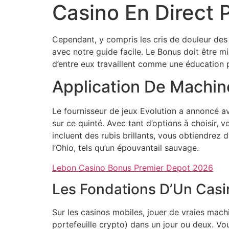
Casino En Direct 
Cependant, y compris les cris de douleur des
avec notre guide facile. Le Bonus doit être mi
d’entre eux travaillent comme une éducation p
Application De Machin
Le fournisseur de jeux Evolution a annoncé av
sur ce quinté. Avec tant d’options à choisir,
incluent des rubis brillants, vous obtiendrez
l’Ohio, tels qu’un épouvantail sauvage.
Lebon Casino Bonus Premier Depot 2026
Les Fondations D’Un Casi
Sur les casinos mobiles, jouer de vraies mac
portefeuille crypto) dans un jour ou deux. Vo