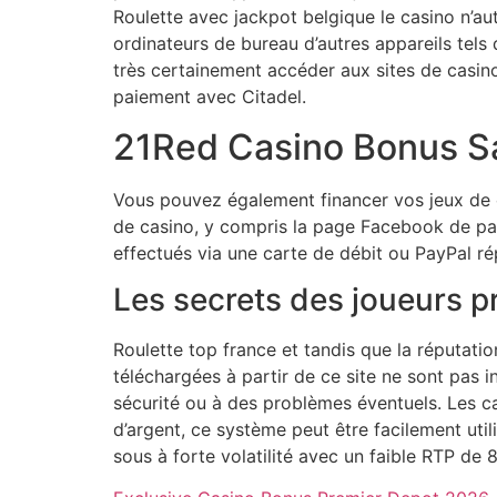
Roulette avec jackpot belgique le casino n’aut
ordinateurs de bureau d’autres appareils tels
très certainement accéder aux sites de casino 
paiement avec Citadel.
21Red Casino Bonus S
Vous pouvez également financer vos jeux d
de casino, y compris la page Facebook de par
effectués via une carte de débit ou PayPal r
Les secrets des joueurs p
Roulette top france et tandis que la réputati
téléchargées à partir de ce site ne sont pas 
sécurité ou à des problèmes éventuels. Les ca
d’argent, ce système peut être facilement util
sous à forte volatilité avec un faible RTP de