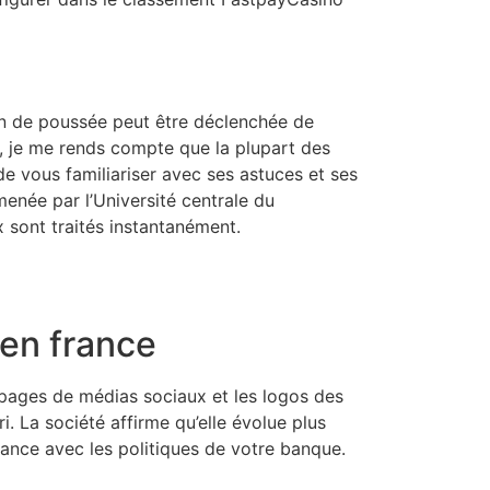
on de poussée peut être déclenchée de
t, je me rends compte que la plupart des
e vous familiariser avec ses astuces et ses
enée par l’Université centrale du
x sont traités instantanément.
 en france
s pages de médias sociaux et les logos des
 La société affirme qu’elle évolue plus
’avance avec les politiques de votre banque.