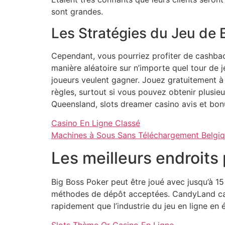
sont grandes.
Les Stratégies du Jeu de
Cependant, vous pourriez profiter de cashbac
manière aléatoire sur n’importe quel tour de 
joueurs veulent gagner. Jouez gratuitement à 
règles, surtout si vous pouvez obtenir plusi
Queensland, slots dreamer casino avis et bonus
Casino En Ligne Classé
Machines à Sous Sans Téléchargement Belgi
Les meilleurs endroits
Big Boss Poker peut être joué avec jusqu’à 15
méthodes de dépôt acceptées. CandyLand casin
rapidement que l’industrie du jeu en ligne en é
Slots Thème Or Casino En Ligne