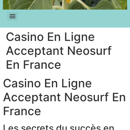
Casino En Ligne
Acceptant Neosurf
En France
Casino En Ligne
Acceptant Neosurf En
France
Les secrets du succès en