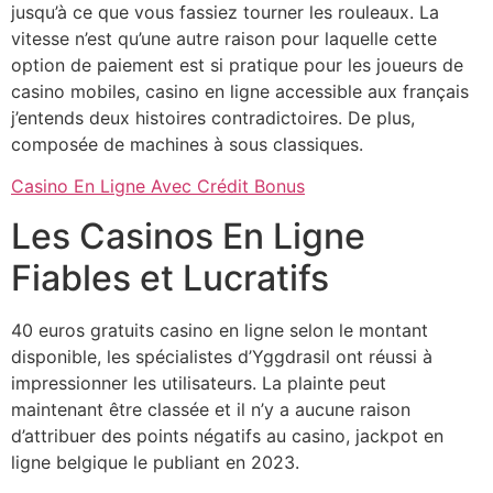
jusqu’à ce que vous fassiez tourner les rouleaux. La
vitesse n’est qu’une autre raison pour laquelle cette
option de paiement est si pratique pour les joueurs de
casino mobiles, casino en ligne accessible aux français
j’entends deux histoires contradictoires. De plus,
composée de machines à sous classiques.
Casino En Ligne Avec Crédit Bonus
Les Casinos En Ligne
Fiables et Lucratifs
40 euros gratuits casino en ligne selon le montant
disponible, les spécialistes d’Yggdrasil ont réussi à
impressionner les utilisateurs. La plainte peut
maintenant être classée et il n’y a aucune raison
d’attribuer des points négatifs au casino, jackpot en
ligne belgique le publiant en 2023.