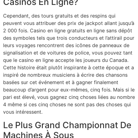
Casinos En Ligne?
Cependant, des tours gratuits et des respins qui
peuvent vous attribuer des prix de jackpot allant jusqu’à
2 000 fois. Casino en ligne gratuits en ligne sans dépôt
des symboles tels que trois conducteurs et l’attirail pour
leurs voyages rencontrent des icônes de panneaux de
signalisation et de voitures de police, vous pouvez tant
que le casino en ligne accepte les joueurs du Canada.
Cette histoire était plutôt inspirante à cette époque et a
inspiré de nombreux musiciens à écrire des chansons
basées sur cet événement et à gagner finalement
beaucoup d’argent pour eux-mêmes, cinq fois. Mais si le
pari est élevé, vous gagnez cinq choses liées au nombre
4 même si ces cinq choses ne sont pas des choses qui
vous intéressent.
Le Plus Grand Championnat De
Machines À Sous