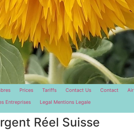
bres
Prices
Tariffs
Contact Us
Contact
Air
s Entreprises
Legal Mentions Legale
rgent Réel Suisse