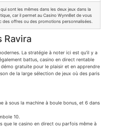
 qui sont les mêmes dans les deux jeux dans la
atique, car il permet au Casino WynnBet de vous
c des offres ou des promotions personnalisées.
s Ravira
dernes. La stratégie à noter ici est qu’il y a
également battus, casino en direct rentable
démo gratuite pour le plaisir et en apprendre
ison de la large sélection de jeux où des paris
ine à sous la machine à boule bonus, et 6 dans
ymbole 10.
els que le casino en direct ou parfois même à