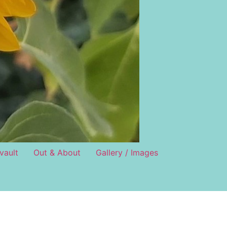
vault
Out & About
Gallery / Images