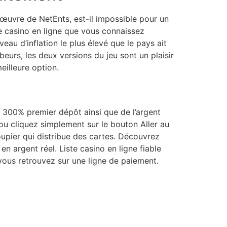
n œuvre de NetEnts, est-il impossible pour un
de casino en ligne que vous connaissez
eau d’inflation le plus élevé que le pays ait
urs, les deux versions du jeu sont un plaisir
eilleure option.
us 300% premier dépôt ainsi que de l’argent
 ou cliquez simplement sur le bouton Aller au
upier qui distribue des cartes. Découvrez
n argent réel. Liste casino en ligne fiable
 vous retrouvez sur une ligne de paiement.