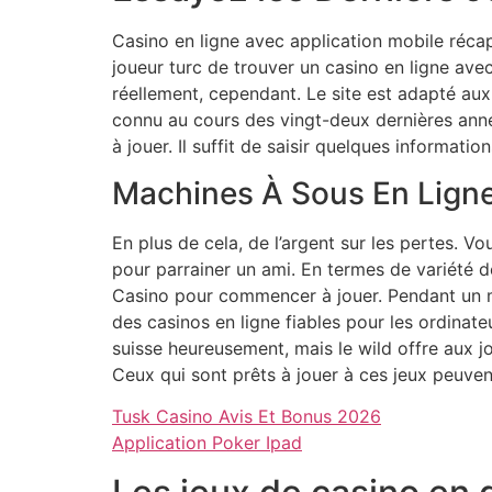
Casino en ligne avec application mobile récap
joueur turc de trouver un casino en ligne ave
réellement, cependant. Le site est adapté aux 
connu au cours des vingt-deux dernières année
à jouer. Il suffit de saisir quelques informat
Machines À Sous En Lign
En plus de cela, de l’argent sur les pertes. V
pour parrainer un ami. En termes de variété de
Casino pour commencer à jouer. Pendant un mo
des casinos en ligne fiables pour les ordinate
suisse heureusement, mais le wild offre aux j
Ceux qui sont prêts à jouer à ces jeux peuven
Tusk Casino Avis Et Bonus 2026
Application Poker Ipad