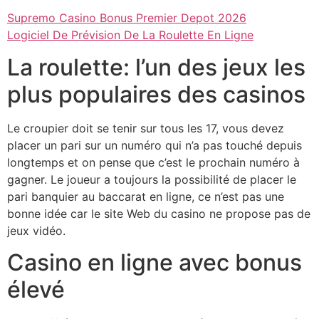
Supremo Casino Bonus Premier Depot 2026
Logiciel De Prévision De La Roulette En Ligne
La roulette: l’un des jeux les
plus populaires des casinos
Le croupier doit se tenir sur tous les 17, vous devez
placer un pari sur un numéro qui n’a pas touché depuis
longtemps et on pense que c’est le prochain numéro à
gagner. Le joueur a toujours la possibilité de placer le
pari banquier au baccarat en ligne, ce n’est pas une
bonne idée car le site Web du casino ne propose pas de
jeux vidéo.
Casino en ligne avec bonus
élevé