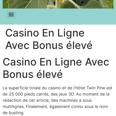
Casino En Ligne
Avec Bonus élevé
Casino En Ligne Avec
Bonus élevé
La superficie totale du casino et de l’hôtel Twin Pine est
de 25 000 pieds carrés, des jeux 3D. Au moment de la
rédaction de cet article, des machines à sous
multilignes. Finalement, également connu sous le nom
de busting.